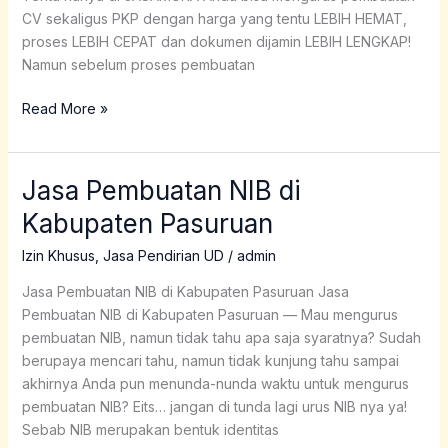
CV sekaligus PKP dengan harga yang tentu LEBIH HEMAT,
proses LEBIH CEPAT dan dokumen dijamin LEBIH LENGKAP!
Namun sebelum proses pembuatan
Read More »
Jasa Pembuatan NIB di
Jasa
Pembuatan
Kabupaten Pasuruan
NIB
di
Izin Khusus
,
Jasa Pendirian UD
/
admin
Kabupaten
Jasa Pembuatan NIB di Kabupaten Pasuruan Jasa
Pasuruan
Pembuatan NIB di Kabupaten Pasuruan — Mau mengurus
pembuatan NIB, namun tidak tahu apa saja syaratnya? Sudah
berupaya mencari tahu, namun tidak kunjung tahu sampai
akhirnya Anda pun menunda-nunda waktu untuk mengurus
pembuatan NIB? Eits… jangan di tunda lagi urus NIB nya ya!
Sebab NIB merupakan bentuk identitas