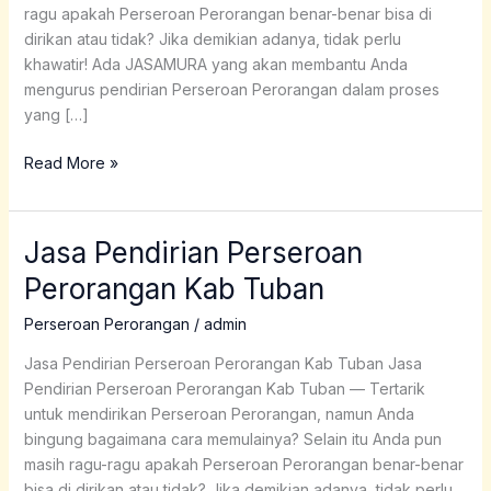
ragu apakah Perseroan Perorangan benar-benar bisa di
dirikan atau tidak? Jika demikian adanya, tidak perlu
khawatir! Ada JASAMURA yang akan membantu Anda
mengurus pendirian Perseroan Perorangan dalam proses
yang […]
Read More »
Jasa Pendirian Perseroan
Jasa
Pendirian
Perorangan Kab Tuban
Perseroan
Perorangan
Perseroan Perorangan
/
admin
Kab
Jasa Pendirian Perseroan Perorangan Kab Tuban Jasa
Tuban
Pendirian Perseroan Perorangan Kab Tuban — Tertarik
untuk mendirikan Perseroan Perorangan, namun Anda
bingung bagaimana cara memulainya? Selain itu Anda pun
masih ragu-ragu apakah Perseroan Perorangan benar-benar
bisa di dirikan atau tidak? Jika demikian adanya, tidak perlu