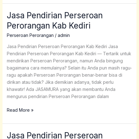
Jasa Pendirian Perseroan
Jasa
Pendirian
Perorangan Kab Kediri
Perseroan
Perorangan
Perseroan Perorangan
/
admin
Kab
Jasa Pendirian Perseroan Perorangan Kab Kediri Jasa
Kediri
Pendirian Perseroan Perorangan Kab Kediri — Tertarik untuk
mendirikan Perseroan Perorangan, namun Anda bingung
bagaimana cara memulainya? Selain itu Anda pun masih ragu-
ragu apakah Perseroan Perorangan benar-benar bisa di
dirikan atau tidak? Jika demikian adanya, tidak perlu
khawatir! Ada JASAMURA yang akan membantu Anda
mengurus pendirian Perseroan Perorangan dalam
Read More »
Jasa Pendirian Perseroan
Jasa