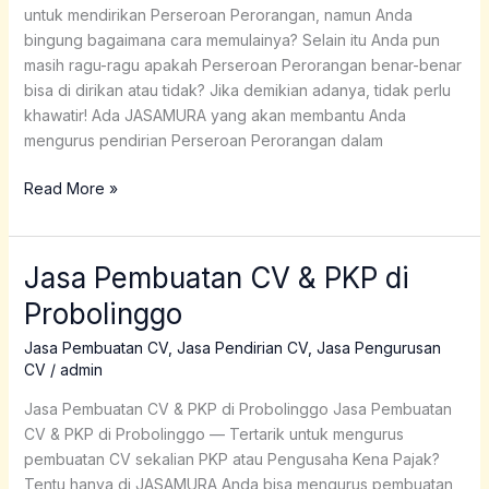
untuk mendirikan Perseroan Perorangan, namun Anda
bingung bagaimana cara memulainya? Selain itu Anda pun
masih ragu-ragu apakah Perseroan Perorangan benar-benar
bisa di dirikan atau tidak? Jika demikian adanya, tidak perlu
khawatir! Ada JASAMURA yang akan membantu Anda
mengurus pendirian Perseroan Perorangan dalam
Read More »
Jasa Pembuatan CV & PKP di
Jasa
Pembuatan
Probolinggo
CV
&
Jasa Pembuatan CV
,
Jasa Pendirian CV
,
Jasa Pengurusan
CV
/
admin
PKP
di
Jasa Pembuatan CV & PKP di Probolinggo Jasa Pembuatan
Probolinggo
CV & PKP di Probolinggo — Tertarik untuk mengurus
pembuatan CV sekalian PKP atau Pengusaha Kena Pajak?
Tentu hanya di JASAMURA Anda bisa mengurus pembuatan