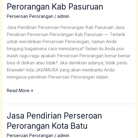
Pendirian
Perorangan Kab Pasuruan
Perseroan
Perorangan
Perseroan Perorangan
/
admin
Kab
Jasa Pendirian Perseroan Perorangan Kab Pasuruan Jasa
Pasuruan
Pendirian Perseroan Perorangan Kab Pasuruan — Tertarik
untuk mendirikan Perseroan Perorangan, namun Anda
bingung bagaimana cara memulainya? Selain itu Anda pun
masih ragu-ragu apakah Perseroan Perorangan benar-benar
bisa di dirikan atau tidak? Jika demikian adanya, tidak perlu
khawatir! Ada JASAMURA yang akan membantu Anda
mengurus pendirian Perseroan Perorangan dalam
Read More »
Jasa Pendirian Perseroan
Jasa
Pendirian
Perorangan Kota Batu
Perseroan
Perorangan
Perseroan Perorangan
/
admin