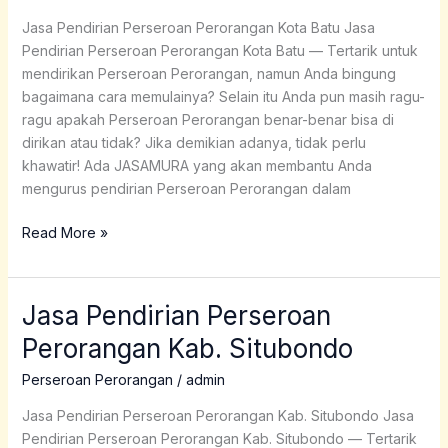
Kota
Jasa Pendirian Perseroan Perorangan Kota Batu Jasa
Batu
Pendirian Perseroan Perorangan Kota Batu — Tertarik untuk
mendirikan Perseroan Perorangan, namun Anda bingung
bagaimana cara memulainya? Selain itu Anda pun masih ragu-
ragu apakah Perseroan Perorangan benar-benar bisa di
dirikan atau tidak? Jika demikian adanya, tidak perlu
khawatir! Ada JASAMURA yang akan membantu Anda
mengurus pendirian Perseroan Perorangan dalam
Read More »
Jasa Pendirian Perseroan
Jasa
Pendirian
Perorangan Kab. Situbondo
Perseroan
Perorangan
Perseroan Perorangan
/
admin
Kab.
Jasa Pendirian Perseroan Perorangan Kab. Situbondo Jasa
Situbondo
Pendirian Perseroan Perorangan Kab. Situbondo — Tertarik