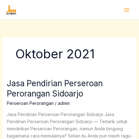
Lewati
ke
konten
Oktober 2021
Jasa Pendirian Perseroan
Jasa
Pendirian
Perorangan Sidoarjo
Perseroan
Perorangan
Perseroan Perorangan
/
admin
Sidoarjo
Jasa Pendirian Perseroan Perorangan Sidoarjo Jasa
Pendirian Perseroan Perorangan Sidoarjo — Tertarik untuk
mendirikan Perseroan Perorangan, namun Anda bingung
bagaimana cara memulainya? Selain itu Anda pun masih ragu-