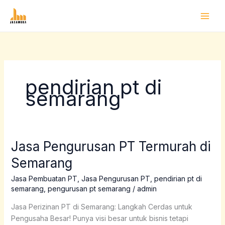
Lewati
ke
konten
pendirian pt di
semarang
Jasa Pengurusan PT Termurah di
Jasa
Pengurusan
Semarang
PT
Termurah
Jasa Pembuatan PT
,
Jasa Pengurusan PT
,
pendirian pt di
semarang
,
pengurusan pt semarang
/
admin
di
Semarang
Jasa Perizinan PT di Semarang: Langkah Cerdas untuk
Pengusaha Besar! Punya visi besar untuk bisnis tetapi