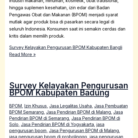
industri makanan, minuman, kosmetik, obat tradisional,
hingga suplemen kesehatan, izin edar dari Badan
Pengawas Obat dan Makanan (BPOM) menjadi syarat
mutlak agar produk bisa di pasarkan secara legal di
seluruh Indonesia. Konsumen saat ini semakin cerdas dan
kritis dalam memilih produk.
Survey Kelayakan Pengurusan BPOM Kabupaten Bangli
Read More »
Survey Kelayakan Pengurusan
BPOM Kabupaten Badung
BPOM
,
Izin Khusus
,
Jasa Legalitas Usaha
,
Jasa Pembuatan
BPOM Semarang
,
Jasa Pendirian BPOM di Malang
,
Jasa
Pendirian BPOM di Semarang
,
Jasa Pendirian BPOM di
Solo
,
Jasa Pendirian BPOM di Yogyakarta
,
jasa
pengurusan bpom
,
Jasa Pengurusan BPOM di Malang
,
jasa pengurusan bpom di probolinggo
,
jasa pengurusan