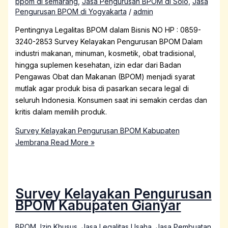
bpom di semarang
,
Jasa Pengurusan BPOM di Solo
,
Jasa
Pengurusan BPOM di Yogyakarta
/
admin
Pentingnya Legalitas BPOM dalam Bisnis NO HP : 0859-
3240-2853 Survey Kelayakan Pengurusan BPOM Dalam
industri makanan, minuman, kosmetik, obat tradisional,
hingga suplemen kesehatan, izin edar dari Badan
Pengawas Obat dan Makanan (BPOM) menjadi syarat
mutlak agar produk bisa di pasarkan secara legal di
seluruh Indonesia. Konsumen saat ini semakin cerdas dan
kritis dalam memilih produk.
Survey Kelayakan Pengurusan BPOM Kabupaten
Jembrana
Read More »
Survey Kelayakan Pengurusan
BPOM Kabupaten Gianyar
BPOM
,
Izin Khusus
,
Jasa Legalitas Usaha
,
Jasa Pembuatan