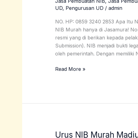
Jasa Pembuatan NIB
,
Jasa Pembu
Kota
UD
,
Pengurusan UD
/
admin
Madiun
Hanya
NO. HP: 0859 3240 2853 Apa Itu 
Rp300.000
NIB Murah hanya di Jasamura! Nom
|
resmi yang di berikan kepada pelak
0859-
Submission). NIB menjadi bukti lega
3240-
oleh pemerintah. Dengan memiliki 
2853
Read More »
Urus NIB Murah Madi
Urus