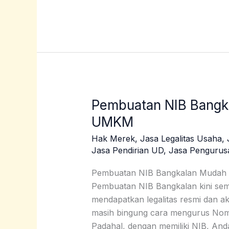
Pembuatan NIB Bangk
Pembuatan
NIB
UMKM
Bangkalan
Hak Merek
,
Jasa Legalitas Usaha
,
Mudah
Jasa Pendirian UD
,
Jasa Pengurus
&
Murah
Pembuatan NIB Bangkalan Mudah 
untuk
Pembuatan NIB Bangkalan kini se
UMKM
mendapatkan legalitas resmi dan 
masih bingung cara mengurus Nom
Padahal, dengan memiliki NIB, An