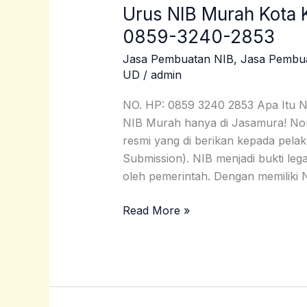
Urus NIB Murah Kota 
Urus
NIB
0859-3240-2853
Murah
Jasa Pembuatan NIB
,
Jasa Pembu
Kota
UD
/
admin
Kediri
Hanya
NO. HP: 0859 3240 2853 Apa Itu 
Rp300.000
NIB Murah hanya di Jasamura! Nom
|
resmi yang di berikan kepada pelak
0859-
Submission). NIB menjadi bukti lega
3240-
oleh pemerintah. Dengan memiliki 
2853
Read More »