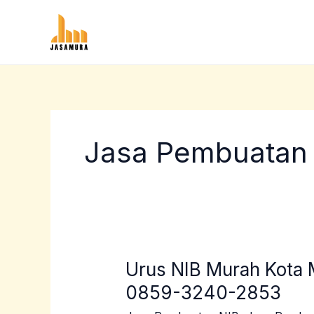
Lewati
ke
konten
Jasa Pembuatan
Urus NIB Murah Kota
Urus
NIB
0859-3240-2853
Murah