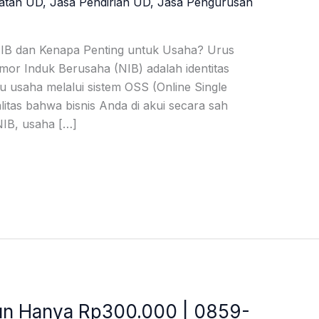
atan UD
,
Jasa Pendirian UD
,
Jasa Pengurusan
NIB dan Kenapa Penting untuk Usaha? Urus
or Induk Berusaha (NIB) adalah identitas
u usaha melalui sistem OSS (Online Single
litas bahwa bisnis Anda di akui secara sah
NIB, usaha […]
un Hanya Rp300.000 | 0859-