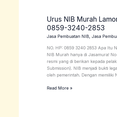
Urus NIB Murah Lamo
Urus
NIB
0859-3240-2853
Murah
Jasa Pembuatan NIB
,
Jasa Pembu
Lamongan
Hanya
NO. HP: 0859 3240 2853 Apa Itu 
Rp300.000
NIB Murah hanya di Jasamura! Nom
|
resmi yang di berikan kepada pelak
0859-
Submission). NIB menjadi bukti lega
3240-
oleh pemerintah. Dengan memiliki 
2853
Read More »