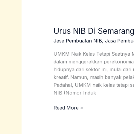
Urus NIB Di Semarang
Urus
NIB
Jasa Pembuatan NIB
,
Jasa Pembu
Di
Semarang:
UMKM Naik Kelas Tetapi Saatnya 
Saatnya
dalam menggerakkan perekonomian
UMKM
hidupnya dari sektor ini, mulai dari
Naik
kreatif. Namun, masih banyak pelak
Kelas
Padahal, UMKM naik kelas tetapi 
NIB (Nomor Induk
Read More »