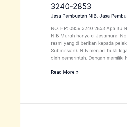
NIB
3240-2853
Murah
Jasa Pembuatan NIB
,
Jasa Pembu
Madiun
Hanya
NO. HP: 0859 3240 2853 Apa Itu 
Rp300.000
NIB Murah hanya di Jasamura! Nom
|
resmi yang di berikan kepada pelak
0859-
Submission). NIB menjadi bukti lega
3240-
oleh pemerintah. Dengan memiliki 
2853
Read More »