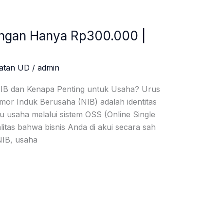
ngan Hanya Rp300.000 |
atan UD
/
admin
NIB dan Kenapa Penting untuk Usaha? Urus
or Induk Berusaha (NIB) adalah identitas
u usaha melalui sistem OSS (Online Single
litas bahwa bisnis Anda di akui secara sah
NIB, usaha