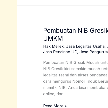
Pembuatan NIB Gresi
Pembuatan
NIB
UMKM
Gresik
Hak Merek
,
Jasa Legalitas Usaha
,
Mudah
Jasa Pendirian UD
,
Jasa Pengurus
&
Murah
Pembuatan NIB Gresik Mudah unt
untuk
NIB Gresik kini semakin mudah u
UMKM
legalitas resmi dan akses pendana
cara mengurus Nomor Induk Berus
memiliki NIB, Anda bisa membuka 
online, dan
Read More »