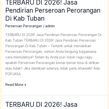
TERBARU DI 2026! Jasa
TERBARU
DI
Pendirian Perseroan Perorangan
2026!
Di Kab Tuban
Jasa
Pendirian
Perseroan Perorangan
/
admin
Perseroan
Perorangan
TERBARU DI 2026! Jasa Pendirian Perseroan Perorangan Di
Di
Kab Tuban TERBARU DI 2026! Jasa Pendirian Perseroan
Kab
Perorangan Di Kab Tuban – Tertarik untuk mendirikan
Tuban
Perseroan Perorangan, namun Anda bingung bagaimana
cara memulainya? Selain itu Anda pun masih ragu-ragu
apakah Perseroan Perorangan benar-benar bisa di dirikan
atau tidak? Jika demikian adanya, tidak perlu khawatir! Ada
POPJASA
Read More »
TERBARU DI 2026! Jasa
TERBARU
DI