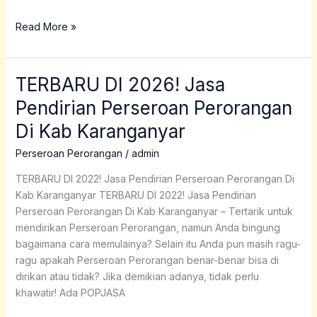
Read More »
TERBARU DI 2026! Jasa
TERBARU
DI
Pendirian Perseroan Perorangan
2026!
Di Kab Karanganyar
Jasa
Pendirian
Perseroan Perorangan
/
admin
Perseroan
Perorangan
TERBARU DI 2022! Jasa Pendirian Perseroan Perorangan Di
Di
Kab Karanganyar TERBARU DI 2022! Jasa Pendirian
Kab
Perseroan Perorangan Di Kab Karanganyar – Tertarik untuk
Karanganyar
mendirikan Perseroan Perorangan, namun Anda bingung
bagaimana cara memulainya? Selain itu Anda pun masih ragu-
ragu apakah Perseroan Perorangan benar-benar bisa di
dirikan atau tidak? Jika demikian adanya, tidak perlu
khawatir! Ada POPJASA