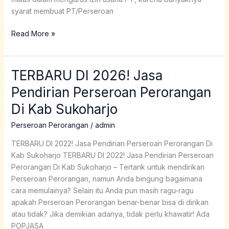
syarat membuat PT/Perseroan
Read More »
TERBARU DI 2026! Jasa
TERBARU
DI
Pendirian Perseroan Perorangan
2026!
Di Kab Sukoharjo
Jasa
Pendirian
Perseroan Perorangan
/
admin
Perseroan
Perorangan
TERBARU DI 2022! Jasa Pendirian Perseroan Perorangan Di
Di
Kab Sukoharjo TERBARU DI 2022! Jasa Pendirian Perseroan
Kab
Perorangan Di Kab Sukoharjo – Tertarik untuk mendirikan
Sukoharjo
Perseroan Perorangan, namun Anda bingung bagaimana
cara memulainya? Selain itu Anda pun masih ragu-ragu
apakah Perseroan Perorangan benar-benar bisa di dirikan
atau tidak? Jika demikian adanya, tidak perlu khawatir! Ada
POPJASA