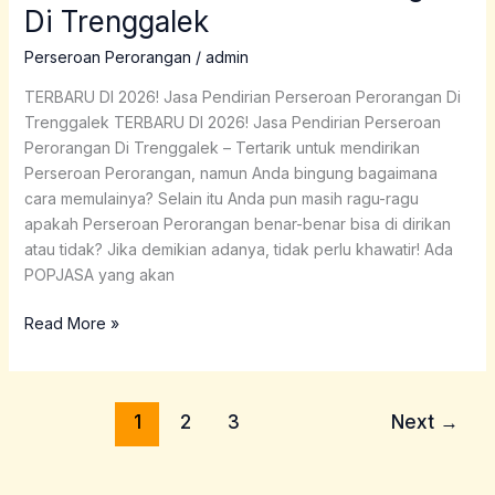
Di Trenggalek
Jasa
Pendirian
Perseroan Perorangan
/
admin
Perseroan
Perorangan
TERBARU DI 2026! Jasa Pendirian Perseroan Perorangan Di
Di
Trenggalek TERBARU DI 2026! Jasa Pendirian Perseroan
Trenggalek
Perorangan Di Trenggalek – Tertarik untuk mendirikan
Perseroan Perorangan, namun Anda bingung bagaimana
cara memulainya? Selain itu Anda pun masih ragu-ragu
apakah Perseroan Perorangan benar-benar bisa di dirikan
atau tidak? Jika demikian adanya, tidak perlu khawatir! Ada
POPJASA yang akan
Read More »
1
2
3
Next
→