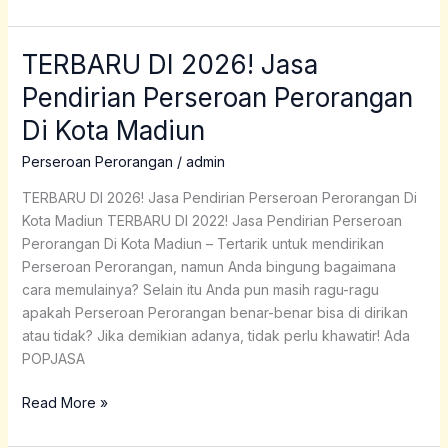
TERBARU DI 2026! Jasa
TERBARU
DI
Pendirian Perseroan Perorangan
2026!
Di Kota Madiun
Jasa
Pendirian
Perseroan Perorangan
/
admin
Perseroan
Perorangan
TERBARU DI 2026! Jasa Pendirian Perseroan Perorangan Di
Di
Kota Madiun TERBARU DI 2022! Jasa Pendirian Perseroan
Kota
Perorangan Di Kota Madiun – Tertarik untuk mendirikan
Madiun
Perseroan Perorangan, namun Anda bingung bagaimana
cara memulainya? Selain itu Anda pun masih ragu-ragu
apakah Perseroan Perorangan benar-benar bisa di dirikan
atau tidak? Jika demikian adanya, tidak perlu khawatir! Ada
POPJASA
Read More »