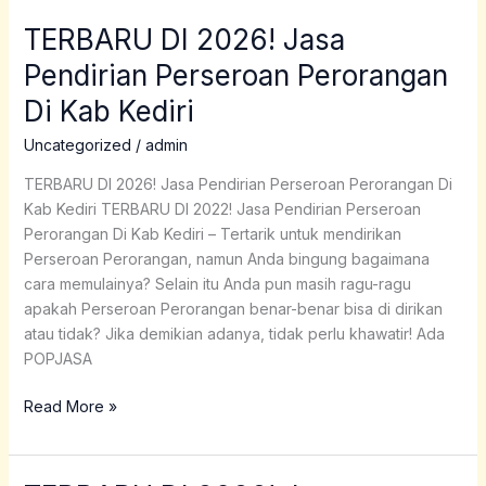
TERBARU DI 2026! Jasa
TERBARU
DI
Pendirian Perseroan Perorangan
2026!
Di Kab Kediri
Jasa
Pendirian
Uncategorized
/
admin
Perseroan
Perorangan
TERBARU DI 2026! Jasa Pendirian Perseroan Perorangan Di
Di
Kab Kediri TERBARU DI 2022! Jasa Pendirian Perseroan
Kab
Perorangan Di Kab Kediri – Tertarik untuk mendirikan
Kediri
Perseroan Perorangan, namun Anda bingung bagaimana
cara memulainya? Selain itu Anda pun masih ragu-ragu
apakah Perseroan Perorangan benar-benar bisa di dirikan
atau tidak? Jika demikian adanya, tidak perlu khawatir! Ada
POPJASA
Read More »