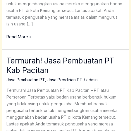
untuk mengembangkan usaha mereka menggunakan badan
usaha PT di kota Kemang tersebut. Lantas apakah Anda
termasuk pengusaha yang merasa malas dalam mengurus
izin usaha […]
Read More »
Termurah! Jasa Pembuatan PT
Termurah!
Jasa
Kab Pacitan
Pembuatan
PT
Jasa Pembuatan PT
,
Jasa Pendirian PT
/
admin
Kab
Termurah! Jasa Pembuatan PT Kab Pacitan – PT atau
Pacitan
Perseroan Terbatas yaitu badan usaha berbentuk hukum
yang tidak asing untuk pengusaha. Membuat banyak
pengusaha tertarik untuk mengembangkan usaha mereka
menggunakan badan usaha PT di kota Kemang tersebut.
Lantas apakah Anda termasuk pengusaha yang merasa
malas dalam mengurus izin usaha PT, karena banyaknya