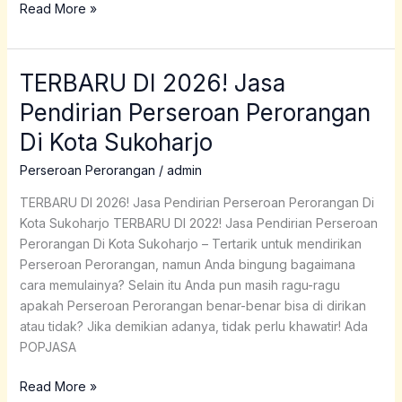
Read More »
TERBARU DI 2026! Jasa
TERBARU
DI
Pendirian Perseroan Perorangan
2026!
Di Kota Sukoharjo
Jasa
Pendirian
Perseroan Perorangan
/
admin
Perseroan
Perorangan
TERBARU DI 2026! Jasa Pendirian Perseroan Perorangan Di
Di
Kota Sukoharjo TERBARU DI 2022! Jasa Pendirian Perseroan
Kota
Perorangan Di Kota Sukoharjo – Tertarik untuk mendirikan
Sukoharjo
Perseroan Perorangan, namun Anda bingung bagaimana
cara memulainya? Selain itu Anda pun masih ragu-ragu
apakah Perseroan Perorangan benar-benar bisa di dirikan
atau tidak? Jika demikian adanya, tidak perlu khawatir! Ada
POPJASA
Read More »