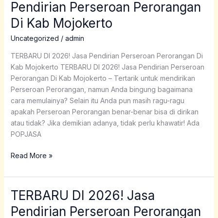
Pendirian Perseroan Perorangan
2026!
Di Kab Mojokerto
Jasa
Pendirian
Uncategorized
/
admin
Perseroan
Perorangan
TERBARU DI 2026! Jasa Pendirian Perseroan Perorangan Di
Di
Kab Mojokerto TERBARU DI 2026! Jasa Pendirian Perseroan
Kab
Perorangan Di Kab Mojokerto – Tertarik untuk mendirikan
Mojokerto
Perseroan Perorangan, namun Anda bingung bagaimana
cara memulainya? Selain itu Anda pun masih ragu-ragu
apakah Perseroan Perorangan benar-benar bisa di dirikan
atau tidak? Jika demikian adanya, tidak perlu khawatir! Ada
POPJASA
Read More »
TERBARU DI 2026! Jasa
TERBARU
DI
Pendirian Perseroan Perorangan
2026!