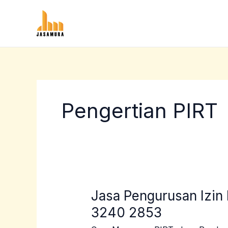
Lewati
ke
konten
Pengertian PIRT
Jasa Pengurusan Izin
Jasa
Pengurusan
3240 2853
Izin