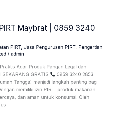
 PIRT Maybrat | 0859 3240
atan PIRT
,
Jasa Pengurusan PIRT
,
Pengertian
zed
/
admin
 Praktis Agar Produk Pangan Legal dan
SI SEKARANG GRATIS
0859 3240 2853
umah Tangga) menjadi langkah penting bagi
ngan memiliki izin PIRT, produk makanan
erpercaya, dan aman untuk konsumsi. Oleh
rus