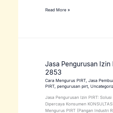
Read More »
Jasa Pengurusan Izin
Jasa
Pengurusan
2853
Izin
Cara Mengurus PIRT
,
Jasa Pembu
PIRT
PIRT
,
pengurusan pirt
,
Uncategori
Manokwari|
0859
Jasa Pengurusan Izin PIRT: Solusi
3240
Dipercaya Konsumen KONSULTA
2853
Mengurus PIRT (Pangan Industri R