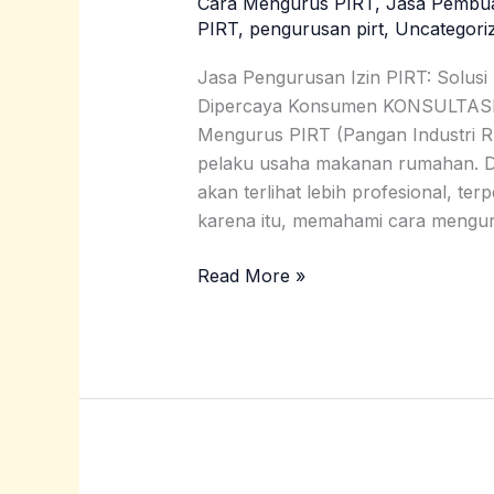
Cara Mengurus PIRT
,
Jasa Pembu
PIRT
PIRT
,
pengurusan pirt
,
Uncategori
Sorong
Selatan
Jasa Pengurusan Izin PIRT: Solusi
|
Dipercaya Konsumen KONSULTA
0859
Mengurus PIRT (Pangan Industri R
3240
pelaku usaha makanan rumahan. De
2853
akan terlihat lebih profesional, t
karena itu, memahami cara mengu
Read More »