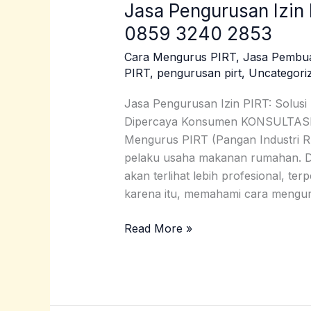
Jasa Pengurusan Izin
Jasa
Pengurusan
0859 3240 2853
Izin
Cara Mengurus PIRT
,
Jasa Pembu
PIRT
PIRT
,
pengurusan pirt
,
Uncategori
Pegunungan
Arfak
Jasa Pengurusan Izin PIRT: Solusi
|
Dipercaya Konsumen KONSULTA
0859
Mengurus PIRT (Pangan Industri R
3240
pelaku usaha makanan rumahan. De
2853
akan terlihat lebih profesional, t
karena itu, memahami cara mengu
Read More »