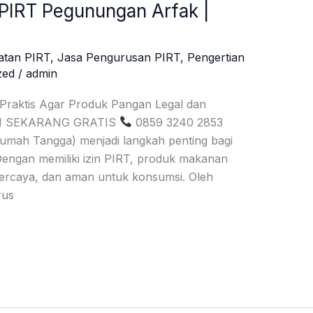
 PIRT Pegunungan Arfak |
atan PIRT
,
Jasa Pengurusan PIRT
,
Pengertian
zed
/
admin
 Praktis Agar Produk Pangan Legal dan
SI SEKARANG GRATIS
0859 3240 2853
umah Tangga) menjadi langkah penting bagi
ngan memiliki izin PIRT, produk makanan
erpercaya, dan aman untuk konsumsi. Oleh
rus