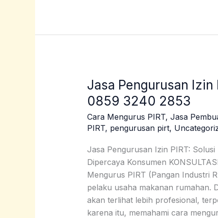
Jasa Pengurusan Izin 
Jasa
Pengurusan
0859 3240 2853
Izin
Cara Mengurus PIRT
,
Jasa Pembu
PIRT
PIRT
,
pengurusan pirt
,
Uncategori
Manokwari
Selatan
Jasa Pengurusan Izin PIRT: Solusi
|
Dipercaya Konsumen KONSULTA
0859
Mengurus PIRT (Pangan Industri R
3240
pelaku usaha makanan rumahan. De
2853
akan terlihat lebih profesional, t
karena itu, memahami cara mengu