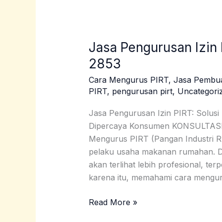
Jasa Pengurusan Izin
Jasa
Pengurusan
2853
Izin
Cara Mengurus PIRT
,
Jasa Pembu
PIRT
PIRT
,
pengurusan pirt
,
Uncategori
Maybrat
|
Jasa Pengurusan Izin PIRT: Solusi
0859
Dipercaya Konsumen KONSULTA
3240
Mengurus PIRT (Pangan Industri R
2853
pelaku usaha makanan rumahan. De
akan terlihat lebih profesional, t
karena itu, memahami cara mengu
Read More »