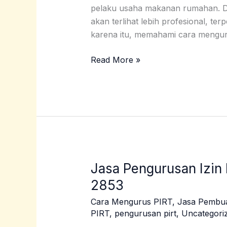
pelaku usaha makanan rumahan. De
akan terlihat lebih profesional, t
karena itu, memahami cara mengu
Read More »
Jasa Pengurusan Izin
Jasa
Pengurusan
2853
Izin
Cara Mengurus PIRT
,
Jasa Pembu
PIRT
PIRT
,
pengurusan pirt
,
Uncategori
Kaimana