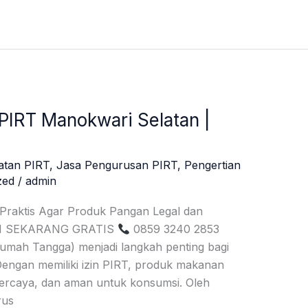
PIRT Manokwari Selatan |
atan PIRT
,
Jasa Pengurusan PIRT
,
Pengertian
zed
/
admin
 Praktis Agar Produk Pangan Legal dan
SI SEKARANG GRATIS
0859 3240 2853
umah Tangga) menjadi langkah penting bagi
ngan memiliki izin PIRT, produk makanan
erpercaya, dan aman untuk konsumsi. Oleh
rus