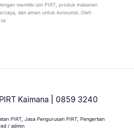
ngan memiliki izin PIRT, produk makanan
erpercaya, dan aman untuk konsumsi. Oleh
rus
 PIRT Kaimana | 0859 3240
atan PIRT
,
Jasa Pengurusan PIRT
,
Pengertian
zed
/
admin