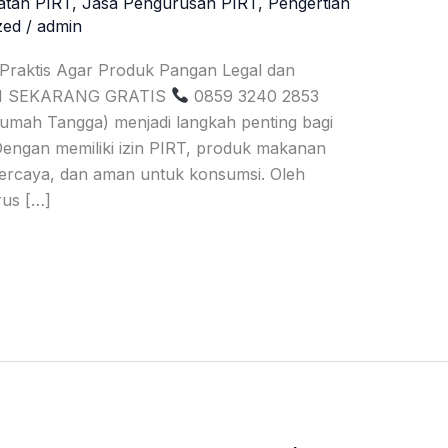
atan PIRT
,
Jasa Pengurusan PIRT
,
Pengertian
zed
/
admin
 Praktis Agar Produk Pangan Legal dan
SI SEKARANG GRATIS
0859 3240 2853
umah Tangga) menjadi langkah penting bagi
ngan memiliki izin PIRT, produk makanan
erpercaya, dan aman untuk konsumsi. Oleh
rus […]