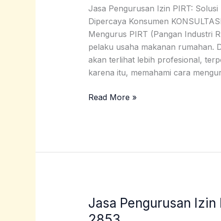
|
Jasa Pengurusan Izin PIRT: Solusi
0859
Dipercaya Konsumen KONSULTA
3240
Mengurus PIRT (Pangan Industri R
2853
pelaku usaha makanan rumahan. De
akan terlihat lebih profesional, t
karena itu, memahami cara mengu
Read More »
Jasa Pengurusan Izin
Jasa
Pengurusan
2853