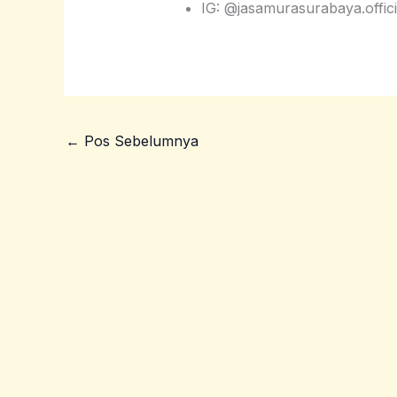
IG: @jasamurasurabaya.offici
←
Pos Sebelumnya