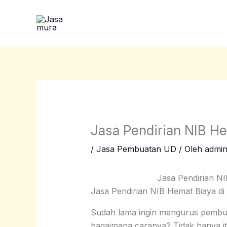
Lewati
ke
konten
Jasa Pendirian NIB He
/
Jasa Pembuatan UD
/ Oleh
admi
Jasa Pendirian NI
Jasa Pendirian NIB Hemat Biaya di 
Sudah lama ingin mengurus pembua
bagaimana caranya? Tidak hanya i