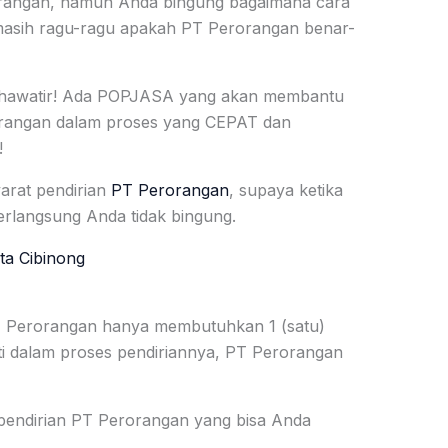
orangan, namun Anda bingung bagaimana cara
masih ragu-ragu apakah PT Perorangan benar-
u khawatir! Ada POPJASA yang akan membantu
rangan dalam proses yang CEPAT dan
!
yarat pendirian
PT Perorangan
, supaya ketika
rlangsung Anda tidak bingung.
ta Cibinong
PT Perorangan hanya membutuhkan 1 (satu)
i dalam proses pendiriannya, PT Perorangan
 pendirian PT Perorangan yang bisa Anda