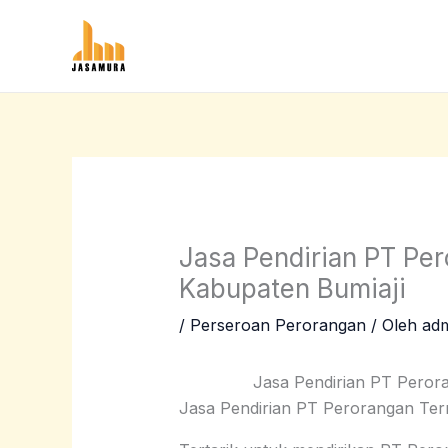
Lewati
ke
konten
Jasa Pendirian PT Pe
Kabupaten Bumiaji
/
Perseroan Perorangan
/ Oleh
ad
Jasa Pendirian PT Peror
Jasa Pendirian PT Perorangan Ter