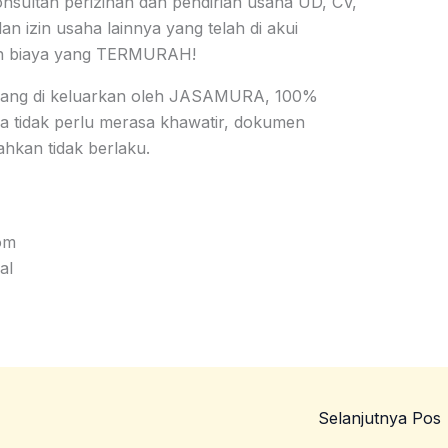
ltan perizinan dan pendirian usaha UD, CV,
an izin usaha lainnya yang telah di akui
an biaya yang TERMURAH!
yang di keluarkan oleh JASAMURA, 100%
da tidak perlu merasa khawatir, dokumen
hkan tidak berlaku.
om
al
Selanjutnya Pos