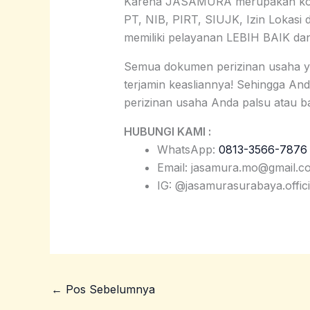
Karena JASAMURA merupakan konsu
PT, NIB, PIRT, SIUJK, Izin Lokasi d
memiliki pelayanan LEBIH BAIK d
Semua dokumen perizinan usaha 
terjamin keasliannya! Sehingga An
perizinan usaha Anda palsu atau ba
HUBUNGI KAMI :
WhatsApp:
0813-3566-7876
Email: jasamura.mo@gmail.c
IG: @jasamurasurabaya.offici
←
Pos Sebelumnya