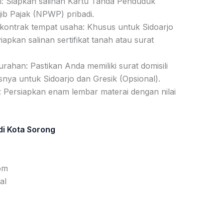
 Siapkan salinan Kartu Tanda Penduduk
b Pajak (NPWP) pribadi.
t kontrak tempat usaha: Khusus untuk Sidoarjo
apkan salinan sertifikat tanah atau surat
urahan: Pastikan Anda memiliki surat domisili
nya untuk Sidoarjo dan Gresik (Opsional).
: Persiapkan enam lembar materai dengan nilai
i Kota Sorong
om
al