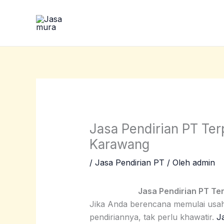
Lewati
ke
konten
Jasa Pendirian PT Te
Karawang
/
Jasa Pendirian PT
/ Oleh
admin
Jasa Pendirian PT T
Jika Anda berencana memulai usa
pendiriannya, tak perlu khawatir.
Ja