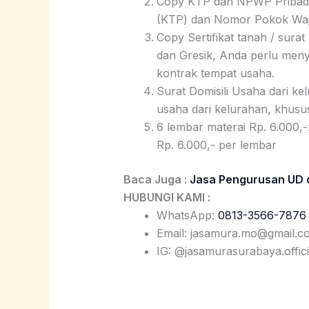
Copy KTP dan NPWP Pribadi:
(KTP) dan Nomor Pokok Waji
Copy Sertifikat tanah / sura
dan Gresik, Anda perlu menyi
kontrak tempat usaha.
Surat Domisili Usaha dari kel
usaha dari kelurahan, khusus
6 lembar materai Rp. 6.000,-
Rp. 6.000,- per lembar
Baca Juga :
Jasa Pengurusan UD d
HUBUNGI KAMI :
WhatsApp:
0813-3566-7876
Email: jasamura.mo@gmail.c
IG: @jasamurasurabaya.offici