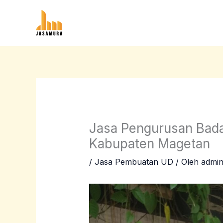
Lewati
ke
konten
Jasa Pengurusan Bad
Kabupaten Magetan
/
Jasa Pembuatan UD
/ Oleh
admi