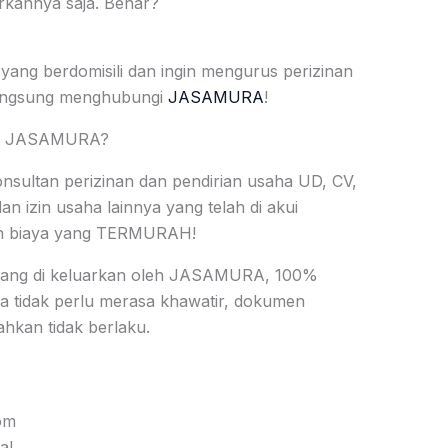
rkannya saja. Benar?
yang berdomisili dan ingin mengurus perizinan
angsung menghubungi
JASAMURA
!
 di JASAMURA?
ltan perizinan dan pendirian usaha UD, CV,
an izin usaha lainnya yang telah di akui
an biaya yang TERMURAH!
yang di keluarkan oleh JASAMURA, 100%
da tidak perlu merasa khawatir, dokumen
hkan tidak berlaku.
om
al