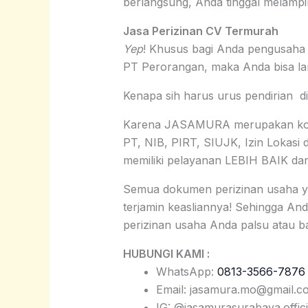
berlangsung, Anda tinggal melampi
Jasa Perizinan CV Termurah
Yep
! Khusus bagi Anda pengusaha 
PT Perorangan, maka Anda bisa l
Kenapa sih harus urus pendirian
Karena JASAMURA merupakan konsu
PT, NIB, PIRT, SIUJK, Izin Lokasi d
memiliki pelayanan LEBIH BAIK d
Semua dokumen perizinan usaha 
terjamin keasliannya! Sehingga An
perizinan usaha Anda palsu atau ba
HUBUNGI KAMI :
WhatsApp:
0813-3566-7876
Email: jasamura.mo@gmail.c
IG: @jasamurasurabaya.offici