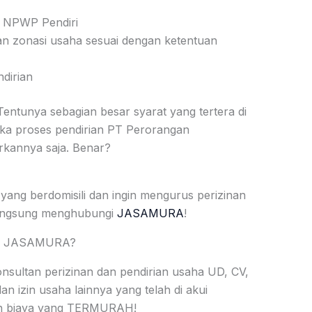
& NPWP Pendiri
an zonasi usaha sesuai dengan ketentuan
dirian
ntunya sebagian besar syarat yang tertera di
etika proses pendirian PT Perorangan
rkannya saja. Benar?
yang berdomisili dan ingin mengurus perizinan
angsung menghubungi
JASAMURA
!
 di JASAMURA?
ltan perizinan dan pendirian usaha UD, CV,
an izin usaha lainnya yang telah di akui
an biaya yang TERMURAH!