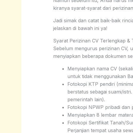
Namun sebelum itu, Anda harus mem
kiranya syarat-syarat dari perizin
Jadi simak dan catat baik-baik rinc
jelaskan di bawah ini ya!
Syarat Perizinan CV Terlengkap & 
Sebelum mengurus perizinan CV, 
menyiapkan beberapa dokumen sepe
Menyiapkan nama CV (sekali
untuk tidak menggunakan Bah
Fotokopi KTP pendiri (minima
berstatus sebagai suami/is
pemerintah lain).
Fotokopi NPWP pribadi dan p
Menyiapkan 8 lembar materai
Fotokopi Sertifikat Tanah/S
Perjanjian tempat usaha sew