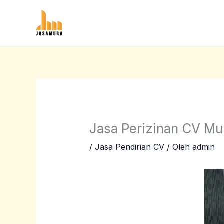
Lewati
ke
konten
Jasa Perizinan CV Mu
/
Jasa Pendirian CV
/ Oleh
admin