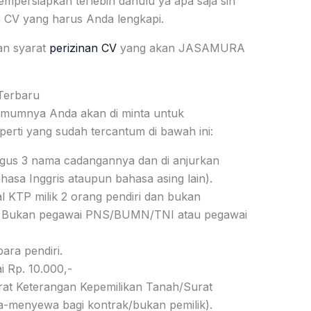
persiapkan terlebih dahulu ya apa saja sih
an CV yang harus Anda lengkapi.
ian syarat
perizinan CV
yang akan JASAMURA
Terbaru
umumnya Anda akan di minta untuk
rti yang sudah tercantum di bawah ini:
gus 3 nama cadangannya dan di anjurkan
asa Inggris ataupun bahasa asing lain).
l KTP milik 2 orang pendiri dan bukan
tri. Bukan pegawai PNS/BUMN/TNI atau pegawai
ara pendiri.
 Rp. 10.000,-
urat Keterangan Kepemilikan Tanah/Surat
a-menyewa bagi kontrak/bukan pemilik).