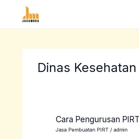
Lewati
ke
konten
Dinas Kesehatan
Cara Pengurusan PIRT
Cara
Pengurusan
Jasa Pembuatan PIRT
/
admin
PIRT