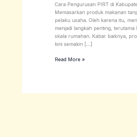
di
Cara Pengurusan PIRT di Kabupate
Kabupaten
Memasarkan produk makanan tanpa 
Manggarai
pelaku usaha. Oleh karena itu, me
menjadi langkah penting, terutama
skala rumahan. Kabar baiknya, pr
kini semakin […]
Read More »