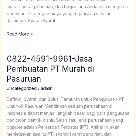
syarat-syarat pendirian, dan bagaimana Anda bisa mengurus
pendirian PT dengan biaya yang terjangkau melalui
Jasamura. Syarat-Syarat
Read More »
0822-4591-9961-Jasa
0822-
4591-
Pembuatan PT Murah di
9961-
Pasuruan
Jasa
Pembuatan
Uncategorized
/
admin
PT
Murah
Definisi, Syarat, dan Solusi Termurah untuk Pengurusan PT
di
Umum di Pasuruan Mendirikan sebuah perusahaan di
Pasuruan
Indonesia dapat menjadi langkah besar bagi para pengusaha
dan calon pemilik bisnis. Salah satu jenis perusahaan yang
populer adalah Perseroan Terbatas (PT). Artikel ini akan
menjelaskan apa itu PT, syarat-syarat pendirian, dan