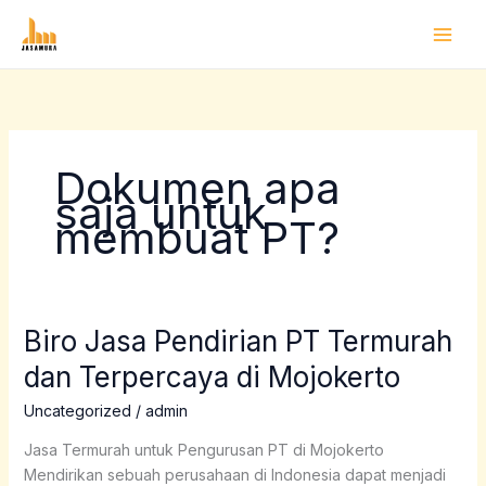
Lewati
ke
konten
Dokumen apa
saja untuk
membuat PT?
Biro Jasa Pendirian PT Termurah
Biro
Jasa
dan Terpercaya di Mojokerto
Pendirian
PT
Uncategorized
/
admin
Termurah
Jasa Termurah untuk Pengurusan PT di Mojokerto
dan
Mendirikan sebuah perusahaan di Indonesia dapat menjadi
Terpercaya