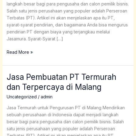
langkah besar bagi para pengusaha dan calon pemilik bisnis.
di
Salah satu jenis perusahaan yang populer adalah Perseroan
Mojokerto
Terbatas (PT). Artikel ini akan menjelaskan apa itu PT,
syarat-syarat pendirian, dan bagaimana Anda bisa mengurus
pendirian PT dengan biaya yang terjangkau melalui
Jasamura. Syarat-Syarat […]
Read More »
Jasa Pembuatan PT Termurah
Jasa
Pembuatan
dan Terpercaya di Malang
PT
Termurah
Uncategorized
/
admin
dan
Jasa Termurah untuk Pengurusan PT di Malang Mendirikan
Terpercaya
sebuah perusahaan di Indonesia dapat menjadi langkah
di
besar bagi para pengusaha dan calon pemilik bisnis. Salah
Malang
satu jenis perusahaan yang populer adalah Perseroan
Terbatas (PT). Artikel ini akan menjelaskan apa itu PT,