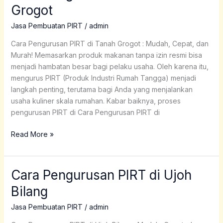
Pengurusan
Grogot
PIRT
di
Jasa Pembuatan PIRT
/
admin
Tanah
Cara Pengurusan PIRT di Tanah Grogot : Mudah, Cepat, dan
Grogot
Murah! Memasarkan produk makanan tanpa izin resmi bisa
menjadi hambatan besar bagi pelaku usaha. Oleh karena itu,
mengurus PIRT (Produk Industri Rumah Tangga) menjadi
langkah penting, terutama bagi Anda yang menjalankan
usaha kuliner skala rumahan. Kabar baiknya, proses
pengurusan PIRT di Cara Pengurusan PIRT di
Read More »
Cara Pengurusan PIRT di Ujoh
Cara
Pengurusan
Bilang
PIRT
di
Jasa Pembuatan PIRT
/
admin
Ujoh