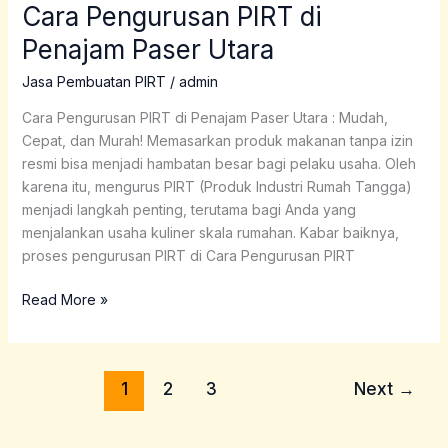
Cara Pengurusan PIRT di
Cara
Pengurusan
Penajam Paser Utara
PIRT
di
Jasa Pembuatan PIRT
/
admin
Penajam
Cara Pengurusan PIRT di Penajam Paser Utara : Mudah,
Paser
Cepat, dan Murah! Memasarkan produk makanan tanpa izin
Utara
resmi bisa menjadi hambatan besar bagi pelaku usaha. Oleh
karena itu, mengurus PIRT (Produk Industri Rumah Tangga)
menjadi langkah penting, terutama bagi Anda yang
menjalankan usaha kuliner skala rumahan. Kabar baiknya,
proses pengurusan PIRT di Cara Pengurusan PIRT
Read More »
1
2
3
Next
→