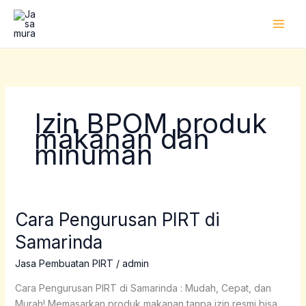
Lewati
ke
konten
Izin BPOM produk
makanan dan
minuman
Cara Pengurusan PIRT di
Cara
Pengurusan
Samarinda
PIRT
di
Jasa Pembuatan PIRT
/
admin
Samarinda
Cara Pengurusan PIRT di Samarinda : Mudah, Cepat, dan
Murah! Memasarkan produk makanan tanpa izin resmi bisa