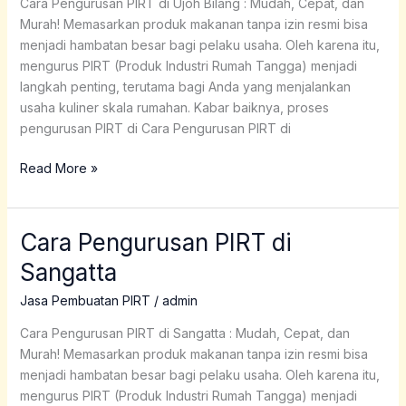
Cara Pengurusan PIRT di Ujoh Bilang : Mudah, Cepat, dan
Bilang
Murah! Memasarkan produk makanan tanpa izin resmi bisa
menjadi hambatan besar bagi pelaku usaha. Oleh karena itu,
mengurus PIRT (Produk Industri Rumah Tangga) menjadi
langkah penting, terutama bagi Anda yang menjalankan
usaha kuliner skala rumahan. Kabar baiknya, proses
pengurusan PIRT di Cara Pengurusan PIRT di
Read More »
Cara Pengurusan PIRT di
Cara
Pengurusan
Sangatta
PIRT
di
Jasa Pembuatan PIRT
/
admin
Sangatta
Cara Pengurusan PIRT di Sangatta : Mudah, Cepat, dan
Murah! Memasarkan produk makanan tanpa izin resmi bisa
menjadi hambatan besar bagi pelaku usaha. Oleh karena itu,
mengurus PIRT (Produk Industri Rumah Tangga) menjadi