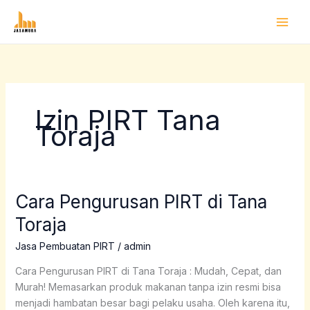
Lewati
ke
konten
Izin PIRT Tana
Toraja
Cara Pengurusan PIRT di Tana
Cara
Pengurusan
Toraja
PIRT
di
Jasa Pembuatan PIRT
/
admin
Tana
Cara Pengurusan PIRT di Tana Toraja : Mudah, Cepat, dan
Toraja
Murah! Memasarkan produk makanan tanpa izin resmi bisa
menjadi hambatan besar bagi pelaku usaha. Oleh karena itu,