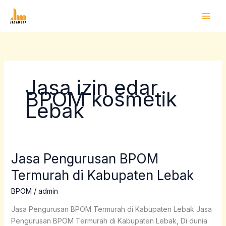
Lewati
ke
konten
Jasa izin edar
BPOM kosmetik
Lebak
Jasa Pengurusan BPOM
Jasa
Pengurusan
Termurah di Kabupaten Lebak
BPOM
Termurah
BPOM
/
admin
di
Jasa Pengurusan BPOM Termurah di Kabupaten Lebak Jasa
Kabupaten
Pengurusan BPOM Termurah di Kabupaten Lebak, Di dunia
Lebak