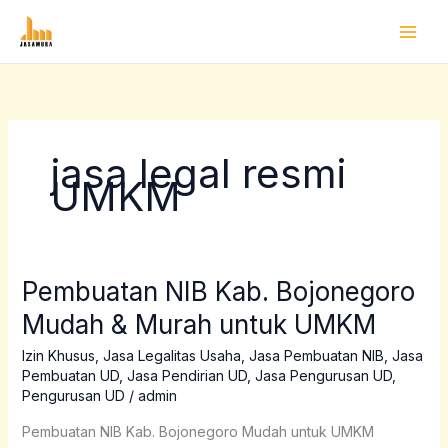
Lewati
ke
konten
jasa legal resmi
UMKM
Pembuatan NIB Kab. Bojonegoro
Pembuatan
NIB
Mudah & Murah untuk UMKM
Kab.
Bojonegoro
Izin Khusus
,
Jasa Legalitas Usaha
,
Jasa Pembuatan NIB
,
Jasa
Pembuatan UD
,
Jasa Pendirian UD
,
Jasa Pengurusan UD
,
Mudah
Pengurusan UD
/
admin
&
Murah
Pembuatan NIB Kab. Bojonegoro Mudah untuk UMKM
untuk