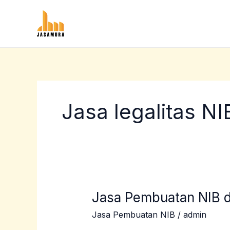
Lewati
ke
konten
Jasa legalitas N
Jasa Pembuatan NIB 
Jasa
Pembuatan
Jasa Pembuatan NIB
/
admin
NIB