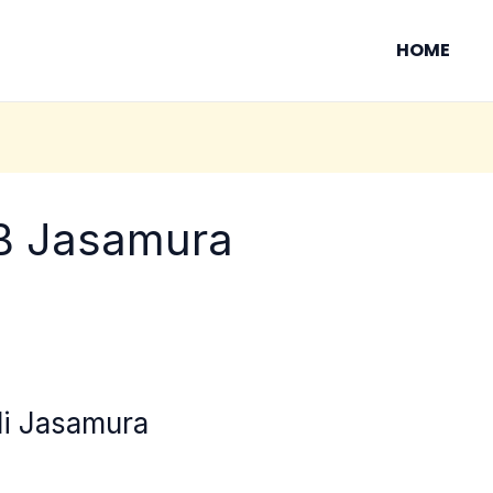
HOME
IB Jasamura
di Jasamura