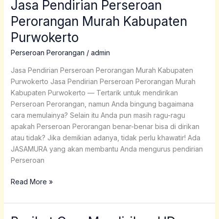
Jasa Pendirian Perseroan
Jasa
Pendirian
Perorangan Murah Kabupaten
Perseroan
Purwokerto
Perorangan
Murah
Perseroan Perorangan
/
admin
Kabupaten
Purwokerto
Jasa Pendirian Perseroan Perorangan Murah Kabupaten
Purwokerto Jasa Pendirian Perseroan Perorangan Murah
Kabupaten Purwokerto — Tertarik untuk mendirikan
Perseroan Perorangan, namun Anda bingung bagaimana
cara memulainya? Selain itu Anda pun masih ragu-ragu
apakah Perseroan Perorangan benar-benar bisa di dirikan
atau tidak? Jika demikian adanya, tidak perlu khawatir! Ada
JASAMURA yang akan membantu Anda mengurus pendirian
Perseroan
Read More »
Berikut