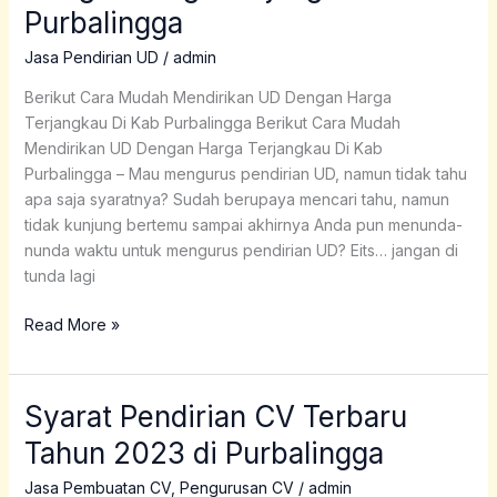
Purbalingga
UD
Dengan
Jasa Pendirian UD
/
admin
Harga
Terjangkau
Berikut Cara Mudah Mendirikan UD Dengan Harga
Di
Terjangkau Di Kab Purbalingga Berikut Cara Mudah
Kab
Mendirikan UD Dengan Harga Terjangkau Di Kab
Purbalingga
Purbalingga – Mau mengurus pendirian UD, namun tidak tahu
apa saja syaratnya? Sudah berupaya mencari tahu, namun
tidak kunjung bertemu sampai akhirnya Anda pun menunda-
nunda waktu untuk mengurus pendirian UD? Eits… jangan di
tunda lagi
Read More »
Syarat Pendirian CV Terbaru
Syarat
Pendirian
Tahun 2023 di Purbalingga
CV
Terbaru
Jasa Pembuatan CV
,
Pengurusan CV
/
admin