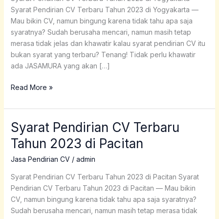
2023
Syarat Pendirian CV Terbaru Tahun 2023 di Yogyakarta —
di
Mau bikin CV, namun bingung karena tidak tahu apa saja
Yogyakarta
syaratnya? Sudah berusaha mencari, namun masih tetap
merasa tidak jelas dan khawatir kalau syarat pendirian CV itu
bukan syarat yang terbaru? Tenang! Tidak perlu khawatir
ada JASAMURA yang akan […]
Read More »
Syarat Pendirian CV Terbaru
Syarat
Pendirian
Tahun 2023 di Pacitan
CV
Terbaru
Jasa Pendirian CV
/
admin
Tahun
Syarat Pendirian CV Terbaru Tahun 2023 di Pacitan Syarat
2023
Pendirian CV Terbaru Tahun 2023 di Pacitan — Mau bikin
di
CV, namun bingung karena tidak tahu apa saja syaratnya?
Pacitan
Sudah berusaha mencari, namun masih tetap merasa tidak