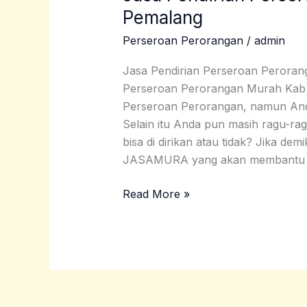
Pendirian
Pemalang
Perseroan
Perseroan Perorangan
/
admin
Perorangan
Murah
Jasa Pendirian Perseroan Perora
Kab
Perseroan Perorangan Murah Kab 
Pemalang
Perseroan Perorangan, namun And
Selain itu Anda pun masih ragu-r
bisa di dirikan atau tidak? Jika dem
JASAMURA yang akan membantu A
Read More »