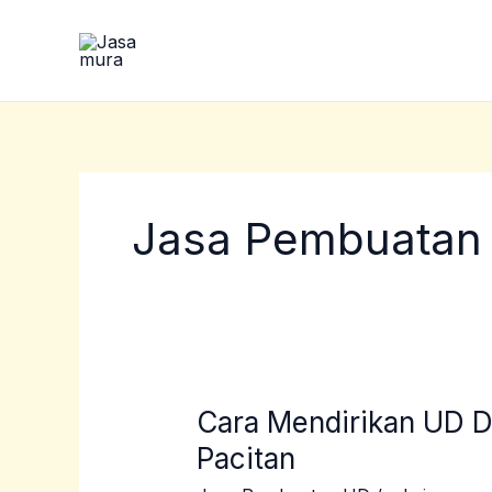
Lewati
ke
konten
Jasa Pembuatan
Cara Mendirikan UD D
Cara
Mendirikan
Pacitan
UD