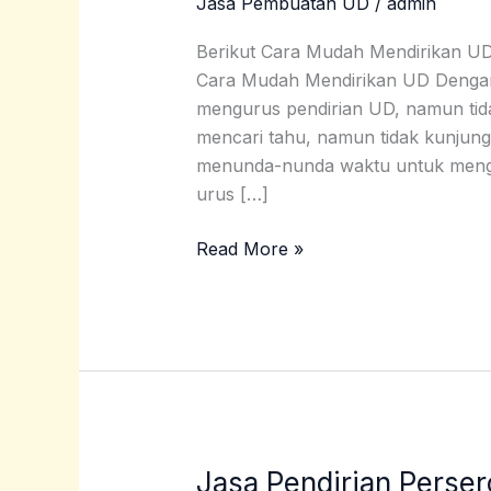
Jasa Pembuatan UD
/
admin
Dengan
Harga
Berikut Cara Mudah Mendirikan UD
Terjangkau
Cara Mudah Mendirikan UD Dengan
Di
mengurus pendirian UD, namun tid
Pacitan
mencari tahu, namun tidak kunjun
menunda-nunda waktu untuk mengur
urus […]
Read More »
Jasa Pendirian Perse
Jasa