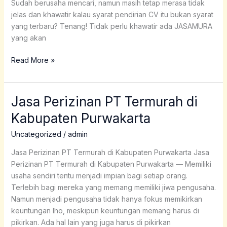
Sudah berusaha mencari, namun masih tetap merasa tidak
jelas dan khawatir kalau syarat pendirian CV itu bukan syarat
yang terbaru? Tenang! Tidak perlu khawatir ada JASAMURA
yang akan
Read More »
Jasa Perizinan PT Termurah di
Jasa
Perizinan
Kabupaten Purwakarta
PT
Termurah
Uncategorized
/
admin
di
Jasa Perizinan PT Termurah di Kabupaten Purwakarta Jasa
Kabupaten
Perizinan PT Termurah di Kabupaten Purwakarta — Memiliki
Purwakarta
usaha sendiri tentu menjadi impian bagi setiap orang.
Terlebih bagi mereka yang memang memiliki jiwa pengusaha.
Namun menjadi pengusaha tidak hanya fokus memikirkan
keuntungan lho, meskipun keuntungan memang harus di
pikirkan. Ada hal lain yang juga harus di pikirkan