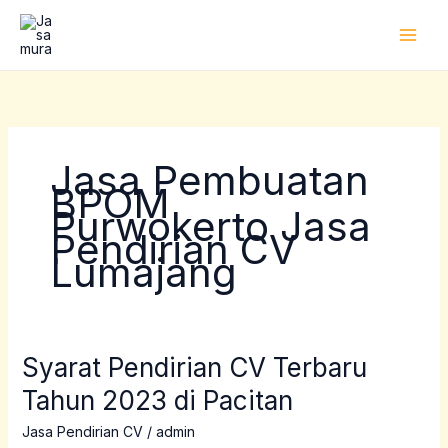
Lewati
ke
konten
Jasa Pembuatan
BPOM
Purwokerto Jasa
Pendirian CV
Lumajang
Syarat Pendirian CV Terbaru
Syarat
Pendirian
Tahun 2023 di Pacitan
CV
Terbaru
Jasa Pendirian CV
/
admin