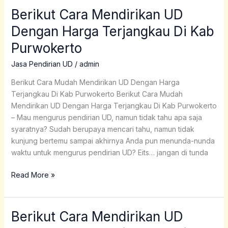
Berikut Cara Mendirikan UD
Berikut
Cara
Dengan Harga Terjangkau Di Kab
Mendirikan
Purwokerto
UD
Dengan
Jasa Pendirian UD
/
admin
Harga
Terjangkau
Berikut Cara Mudah Mendirikan UD Dengan Harga
Di
Terjangkau Di Kab Purwokerto Berikut Cara Mudah
Kab
Mendirikan UD Dengan Harga Terjangkau Di Kab Purwokerto
Purwokerto
– Mau mengurus pendirian UD, namun tidak tahu apa saja
syaratnya? Sudah berupaya mencari tahu, namun tidak
kunjung bertemu sampai akhirnya Anda pun menunda-nunda
waktu untuk mengurus pendirian UD? Eits… jangan di tunda
Read More »
Berikut Cara Mendirikan UD
Berikut
Cara