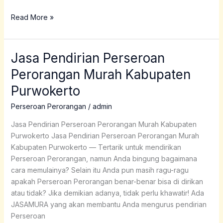
Read More »
Jasa Pendirian Perseroan
Jasa
Pendirian
Perorangan Murah Kabupaten
Perseroan
Purwokerto
Perorangan
Murah
Perseroan Perorangan
/
admin
Kabupaten
Purwokerto
Jasa Pendirian Perseroan Perorangan Murah Kabupaten
Purwokerto Jasa Pendirian Perseroan Perorangan Murah
Kabupaten Purwokerto — Tertarik untuk mendirikan
Perseroan Perorangan, namun Anda bingung bagaimana
cara memulainya? Selain itu Anda pun masih ragu-ragu
apakah Perseroan Perorangan benar-benar bisa di dirikan
atau tidak? Jika demikian adanya, tidak perlu khawatir! Ada
JASAMURA yang akan membantu Anda mengurus pendirian
Perseroan