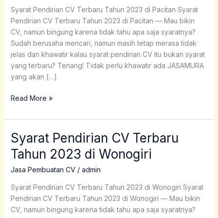
Tahun
Syarat Pendirian CV Terbaru Tahun 2023 di Pacitan Syarat
2023
Pendirian CV Terbaru Tahun 2023 di Pacitan — Mau bikin
di
CV, namun bingung karena tidak tahu apa saja syaratnya?
Pacitan
Sudah berusaha mencari, namun masih tetap merasa tidak
jelas dan khawatir kalau syarat pendirian CV itu bukan syarat
yang terbaru? Tenang! Tidak perlu khawatir ada JASAMURA
yang akan […]
Read More »
Syarat Pendirian CV Terbaru
Syarat
Pendirian
Tahun 2023 di Wonogiri
CV
Terbaru
Jasa Pembuatan CV
/
admin
Tahun
Syarat Pendirian CV Terbaru Tahun 2023 di Wonogiri Syarat
2023
Pendirian CV Terbaru Tahun 2023 di Wonogiri — Mau bikin
di
CV, namun bingung karena tidak tahu apa saja syaratnya?
Wonogiri