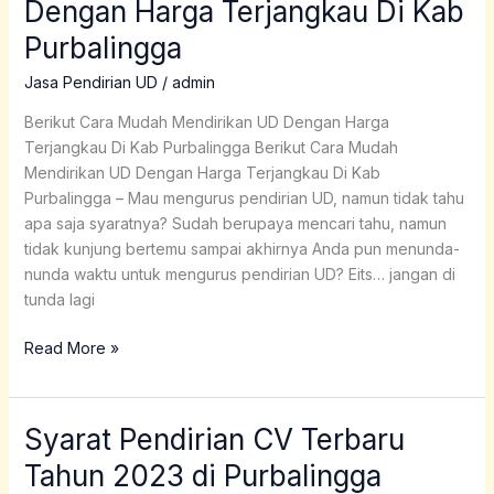
Dengan Harga Terjangkau Di Kab
Mendirikan
Purbalingga
UD
Dengan
Jasa Pendirian UD
/
admin
Harga
Terjangkau
Berikut Cara Mudah Mendirikan UD Dengan Harga
Di
Terjangkau Di Kab Purbalingga Berikut Cara Mudah
Kab
Mendirikan UD Dengan Harga Terjangkau Di Kab
Purbalingga
Purbalingga – Mau mengurus pendirian UD, namun tidak tahu
apa saja syaratnya? Sudah berupaya mencari tahu, namun
tidak kunjung bertemu sampai akhirnya Anda pun menunda-
nunda waktu untuk mengurus pendirian UD? Eits… jangan di
tunda lagi
Read More »
Syarat Pendirian CV Terbaru
Syarat
Pendirian
Tahun 2023 di Purbalingga
CV