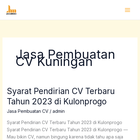
Lewati
ke
konten
Jasa Pembuatan
CV Kuningan
Syarat Pendirian CV Terbaru
Syarat
Pendirian
Tahun 2023 di Kulonprogo
CV
Terbaru
Jasa Pembuatan CV
/
admin
Tahun
Syarat Pendirian CV Terbaru Tahun 2023 di Kulonprogo
2023
Syarat Pendirian CV Terbaru Tahun 2023 di Kulonprogo —
di
Mau bikin CV, namun bingung karena tidak tahu apa saja
Kulonprogo