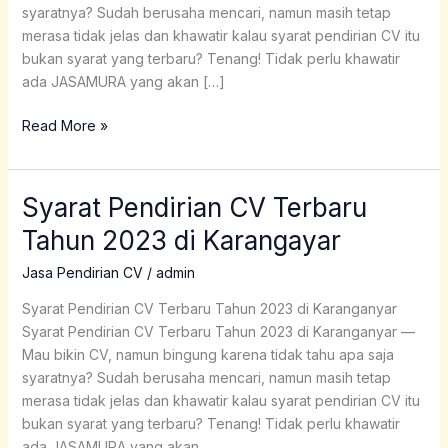
syaratnya? Sudah berusaha mencari, namun masih tetap
merasa tidak jelas dan khawatir kalau syarat pendirian CV itu
bukan syarat yang terbaru? Tenang! Tidak perlu khawatir
ada JASAMURA yang akan […]
Read More »
Syarat Pendirian CV Terbaru
Syarat
Pendirian
Tahun 2023 di Karangayar
CV
Terbaru
Jasa Pendirian CV
/
admin
Tahun
Syarat Pendirian CV Terbaru Tahun 2023 di Karanganyar
2023
Syarat Pendirian CV Terbaru Tahun 2023 di Karanganyar —
di
Mau bikin CV, namun bingung karena tidak tahu apa saja
Karangayar
syaratnya? Sudah berusaha mencari, namun masih tetap
merasa tidak jelas dan khawatir kalau syarat pendirian CV itu
bukan syarat yang terbaru? Tenang! Tidak perlu khawatir
ada JASAMURA yang akan