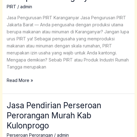
Kabupaten
PIRT
/
admin
Karanganyar
Jasa Pengurusan PIRT Karanganyar Jasa Pengurusan PIRT
Jakarta Barat — Anda pengusaha dengan produksi utama
berupa makanan atau minuman di Karanganyar? Jangan lupa
urus PIRT ya! Sebagai pengusaha yang memproduksi
makanan atau minuman dengan skala rumahan, PIRT
merupakan izin usaha yang wajib untuk Anda kantongi.
Mengapa demikian? Sebab PIRT atau Produk Industri Rumah
Tangga merupakan
Read More »
Jasa Pendirian Perseroan
Jasa
Pendirian
Perorangan Murah Kab
Perseroan
Kulonprogo
Perorangan
Murah
Perseroan Perorangan
/
admin