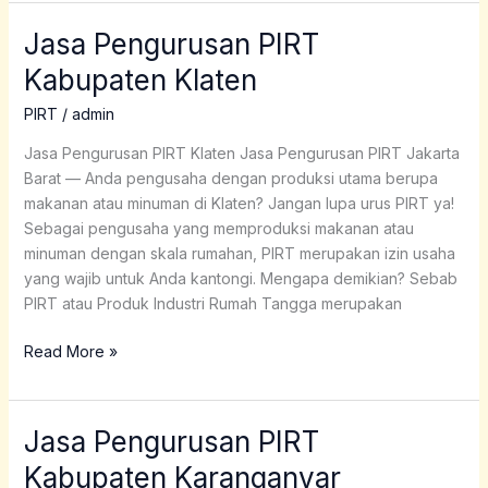
Jasa Pengurusan PIRT
Jasa
Pengurusan
Kabupaten Klaten
PIRT
Kabupaten
PIRT
/
admin
Klaten
Jasa Pengurusan PIRT Klaten Jasa Pengurusan PIRT Jakarta
Barat — Anda pengusaha dengan produksi utama berupa
makanan atau minuman di Klaten? Jangan lupa urus PIRT ya!
Sebagai pengusaha yang memproduksi makanan atau
minuman dengan skala rumahan, PIRT merupakan izin usaha
yang wajib untuk Anda kantongi. Mengapa demikian? Sebab
PIRT atau Produk Industri Rumah Tangga merupakan
Read More »
Jasa Pengurusan PIRT
Jasa
Pengurusan
Kabupaten Karanganyar
PIRT