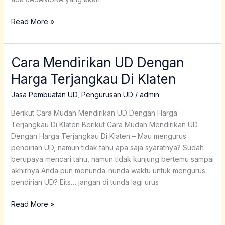
Read More »
Cara Mendirikan UD Dengan
Cara
Mendirikan
Harga Terjangkau Di Klaten
UD
Dengan
Jasa Pembuatan UD
,
Pengurusan UD
/
admin
Harga
Berikut Cara Mudah Mendirikan UD Dengan Harga
Terjangkau
Terjangkau Di Klaten Berikut Cara Mudah Mendirikan UD
Di
Dengan Harga Terjangkau Di Klaten – Mau mengurus
Klaten
pendirian UD, namun tidak tahu apa saja syaratnya? Sudah
berupaya mencari tahu, namun tidak kunjung bertemu sampai
akhirnya Anda pun menunda-nunda waktu untuk mengurus
pendirian UD? Eits… jangan di tunda lagi urus
Read More »