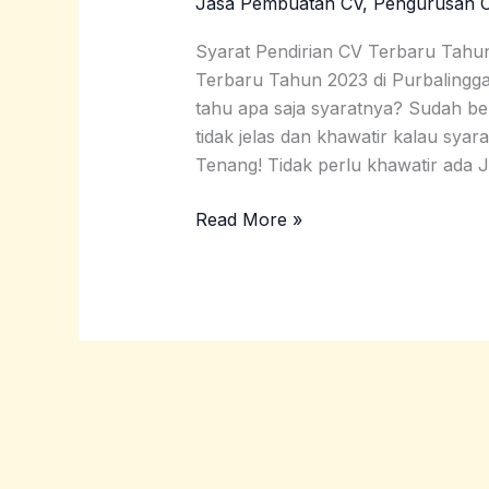
Jasa Pembuatan CV
,
Pengurusan 
Terbaru
Tahun
Syarat Pendirian CV Terbaru Tahun
2023
Terbaru Tahun 2023 di Purbalingg
di
tahu apa saja syaratnya? Sudah b
Purbalingga
tidak jelas dan khawatir kalau syar
Tenang! Tidak perlu khawatir ad
Read More »