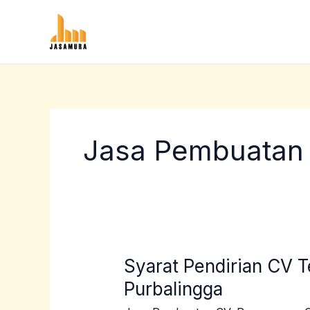
Lewati
ke
konten
Jasa Pembuatan
Syarat Pendirian CV 
Syarat
Pendirian
Purbalingga
CV