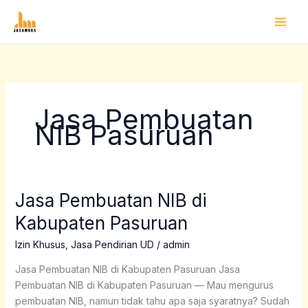
Lewati
ke
konten
Jasa Pembuatan
NIB Pasuruan
Jasa Pembuatan NIB di
Jasa
Pembuatan
Kabupaten Pasuruan
NIB
di
Izin Khusus
,
Jasa Pendirian UD
/
admin
Kabupaten
Jasa Pembuatan NIB di Kabupaten Pasuruan Jasa
Pasuruan
Pembuatan NIB di Kabupaten Pasuruan — Mau mengurus
pembuatan NIB, namun tidak tahu apa saja syaratnya? Sudah