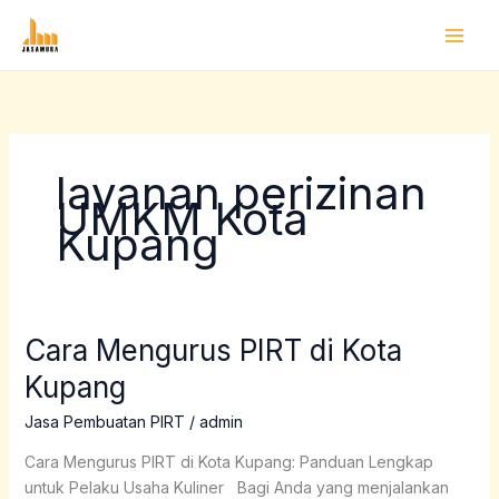
Lewati
ke
konten
layanan perizinan
UMKM Kota
Kupang
Cara Mengurus PIRT di Kota
Cara
Mengurus
Kupang
PIRT
di
Jasa Pembuatan PIRT
/
admin
Kota
Cara Mengurus PIRT di Kota Kupang: Panduan Lengkap
Kupang
untuk Pelaku Usaha Kuliner Bagi Anda yang menjalankan