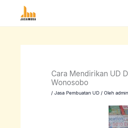
Lewati
ke
konten
Cara Mendirikan UD D
Wonosobo
/
Jasa Pembuatan UD
/ Oleh
admi