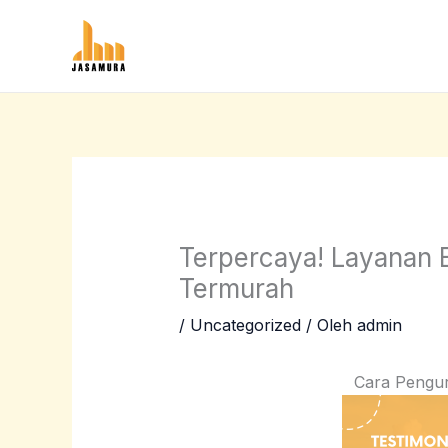
Lewati
ke
konten
Terpercaya! Layanan 
Termurah
/
Uncategorized
/ Oleh
admin
Cara Pengu