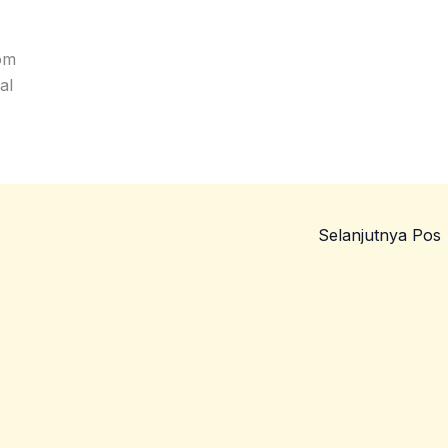
om
al
Selanjutnya Pos