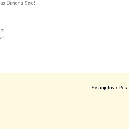
kas Dimana Saja!
om
al
Selanjutnya Pos