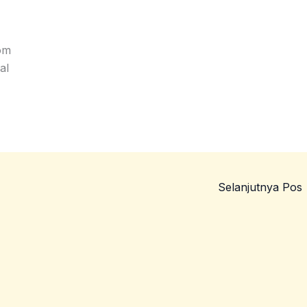
om
al
Selanjutnya Pos