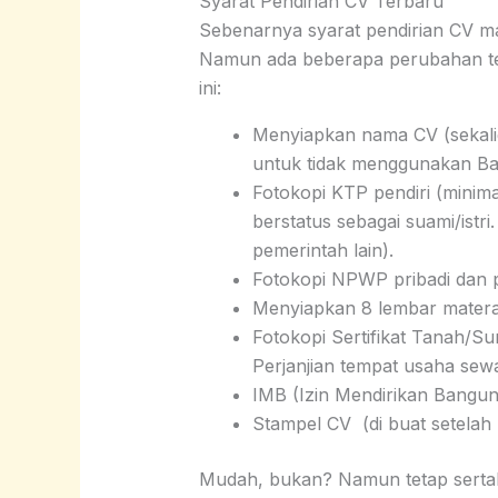
Syarat Pendirian CV Terbaru
Sebenarnya syarat pendirian CV ma
Namun ada beberapa perubahan ter
ini:
Menyiapkan nama CV (sekali
untuk tidak menggunakan Bah
Fotokopi KTP pendiri (minima
berstatus sebagai suami/is
pemerintah lain).
Fotokopi NPWP pribadi dan p
Menyiapkan 8 lembar materai
Fotokopi Sertifikat Tanah/S
Perjanjian tempat usaha sew
IMB (Izin Mendirikan Banguna
Stampel CV (di buat setelah 
Mudah, bukan? Namun tetap serta