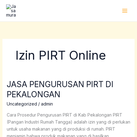
Lewati
ke
konten
Izin PIRT Online
JASA PENGURUSAN PIRT DI
JASA
PENGURUSAN
PEKALONGAN
PIRT
DI
Uncategorized
/
admin
PEKALONGAN
Cara Prosedur Pengurusan PIRT di Kab Pekalongan PIRT
(Pangan Industri Rumah Tangga) adalah izin yang di perlukan
untuk usaha makanan yang di produksi di rumah. PIRT
menjamin bahwa produk makanan yang di hasilkan