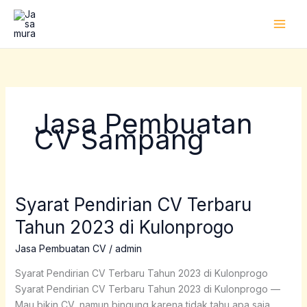
Lewati
ke
konten
Jasa Pembuatan
CV Sampang
Syarat Pendirian CV Terbaru
Syarat
Pendirian
Tahun 2023 di Kulonprogo
CV
Terbaru
Jasa Pembuatan CV
/
admin
Tahun
Syarat Pendirian CV Terbaru Tahun 2023 di Kulonprogo
2023
Syarat Pendirian CV Terbaru Tahun 2023 di Kulonprogo —
di
Mau bikin CV, namun bingung karena tidak tahu apa saja