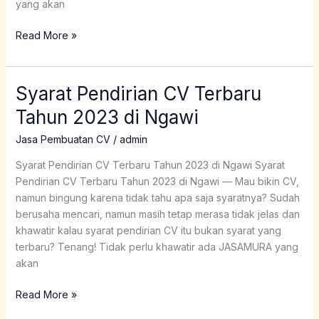
yang akan
Read More »
Syarat Pendirian CV Terbaru
Syarat
Pendirian
Tahun 2023 di Ngawi
CV
Terbaru
Jasa Pembuatan CV
/
admin
Tahun
Syarat Pendirian CV Terbaru Tahun 2023 di Ngawi Syarat
2023
Pendirian CV Terbaru Tahun 2023 di Ngawi — Mau bikin CV,
di
namun bingung karena tidak tahu apa saja syaratnya? Sudah
Ngawi
berusaha mencari, namun masih tetap merasa tidak jelas dan
khawatir kalau syarat pendirian CV itu bukan syarat yang
terbaru? Tenang! Tidak perlu khawatir ada JASAMURA yang
akan
Read More »