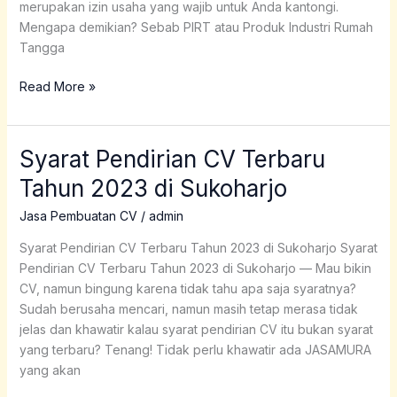
merupakan izin usaha yang wajib untuk Anda kantongi.
Mengapa demikian? Sebab PIRT atau Produk Industri Rumah
Tangga
Read More »
Syarat Pendirian CV Terbaru
Syarat
Pendirian
Tahun 2023 di Sukoharjo
CV
Terbaru
Jasa Pembuatan CV
/
admin
Tahun
Syarat Pendirian CV Terbaru Tahun 2023 di Sukoharjo Syarat
2023
Pendirian CV Terbaru Tahun 2023 di Sukoharjo — Mau bikin
di
CV, namun bingung karena tidak tahu apa saja syaratnya?
Sukoharjo
Sudah berusaha mencari, namun masih tetap merasa tidak
jelas dan khawatir kalau syarat pendirian CV itu bukan syarat
yang terbaru? Tenang! Tidak perlu khawatir ada JASAMURA
yang akan