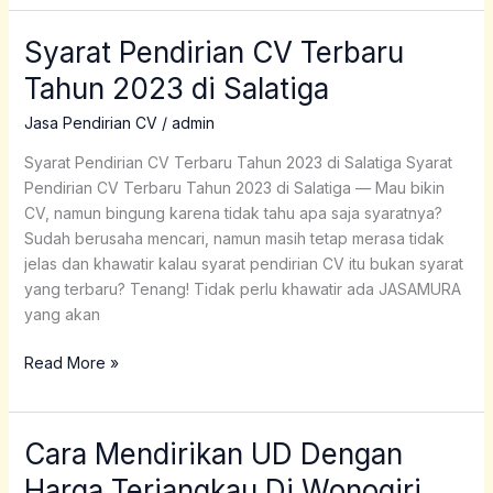
Syarat Pendirian CV Terbaru
Syarat
Pendirian
Tahun 2023 di Salatiga
CV
Terbaru
Jasa Pendirian CV
/
admin
Tahun
Syarat Pendirian CV Terbaru Tahun 2023 di Salatiga Syarat
2023
Pendirian CV Terbaru Tahun 2023 di Salatiga — Mau bikin
di
CV, namun bingung karena tidak tahu apa saja syaratnya?
Salatiga
Sudah berusaha mencari, namun masih tetap merasa tidak
jelas dan khawatir kalau syarat pendirian CV itu bukan syarat
yang terbaru? Tenang! Tidak perlu khawatir ada JASAMURA
yang akan
Read More »
Cara Mendirikan UD Dengan
Cara
Mendirikan
Harga Terjangkau Di Wonogiri