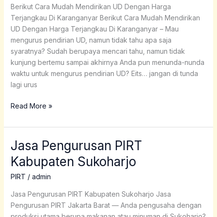
Di
Berikut Cara Mudah Mendirikan UD Dengan Harga
Karanganyar
Terjangkau Di Karanganyar Berikut Cara Mudah Mendirikan
UD Dengan Harga Terjangkau Di Karanganyar – Mau
mengurus pendirian UD, namun tidak tahu apa saja
syaratnya? Sudah berupaya mencari tahu, namun tidak
kunjung bertemu sampai akhirnya Anda pun menunda-nunda
waktu untuk mengurus pendirian UD? Eits… jangan di tunda
lagi urus
Read More »
Jasa Pengurusan PIRT
Jasa
Pengurusan
Kabupaten Sukoharjo
PIRT
Kabupaten
PIRT
/
admin
Sukoharjo
Jasa Pengurusan PIRT Kabupaten Sukoharjo Jasa
Pengurusan PIRT Jakarta Barat — Anda pengusaha dengan
produksi utama berupa makanan atau minuman di Sukoharjo?