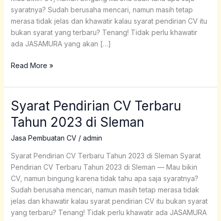
Kulonprogo
syaratnya? Sudah berusaha mencari, namun masih tetap
merasa tidak jelas dan khawatir kalau syarat pendirian CV itu
bukan syarat yang terbaru? Tenang! Tidak perlu khawatir
ada JASAMURA yang akan […]
Read More »
Syarat Pendirian CV Terbaru
Syarat
Pendirian
Tahun 2023 di Sleman
CV
Terbaru
Jasa Pembuatan CV
/
admin
Tahun
Syarat Pendirian CV Terbaru Tahun 2023 di Sleman Syarat
2023
Pendirian CV Terbaru Tahun 2023 di Sleman — Mau bikin
di
CV, namun bingung karena tidak tahu apa saja syaratnya?
Sleman
Sudah berusaha mencari, namun masih tetap merasa tidak
jelas dan khawatir kalau syarat pendirian CV itu bukan syarat
yang terbaru? Tenang! Tidak perlu khawatir ada JASAMURA