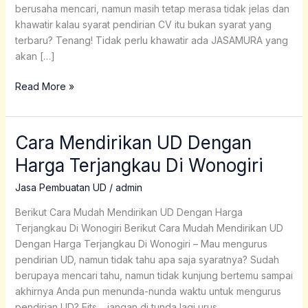
berusaha mencari, namun masih tetap merasa tidak jelas dan
khawatir kalau syarat pendirian CV itu bukan syarat yang
terbaru? Tenang! Tidak perlu khawatir ada JASAMURA yang
akan […]
Read More »
Cara Mendirikan UD Dengan
Cara
Mendirikan
Harga Terjangkau Di Wonogiri
UD
Dengan
Jasa Pembuatan UD
/
admin
Harga
Berikut Cara Mudah Mendirikan UD Dengan Harga
Terjangkau
Terjangkau Di Wonogiri Berikut Cara Mudah Mendirikan UD
Di
Dengan Harga Terjangkau Di Wonogiri – Mau mengurus
Wonogiri
pendirian UD, namun tidak tahu apa saja syaratnya? Sudah
berupaya mencari tahu, namun tidak kunjung bertemu sampai
akhirnya Anda pun menunda-nunda waktu untuk mengurus
pendirian UD? Eits… jangan di tunda lagi urus