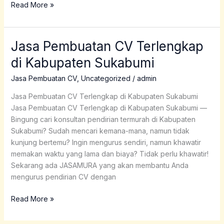
Read More »
Jasa Pembuatan CV Terlengkap
Jasa
Pembuatan
di Kabupaten Sukabumi
CV
Terlengkap
Jasa Pembuatan CV
,
Uncategorized
/
admin
di
Jasa Pembuatan CV Terlengkap di Kabupaten Sukabumi
Kabupaten
Jasa Pembuatan CV Terlengkap di Kabupaten Sukabumi —
Sukabumi
Bingung cari konsultan pendirian termurah di Kabupaten
Sukabumi? Sudah mencari kemana-mana, namun tidak
kunjung bertemu? Ingin mengurus sendiri, namun khawatir
memakan waktu yang lama dan biaya? Tidak perlu khawatir!
Sekarang ada JASAMURA yang akan membantu Anda
mengurus pendirian CV dengan
Read More »