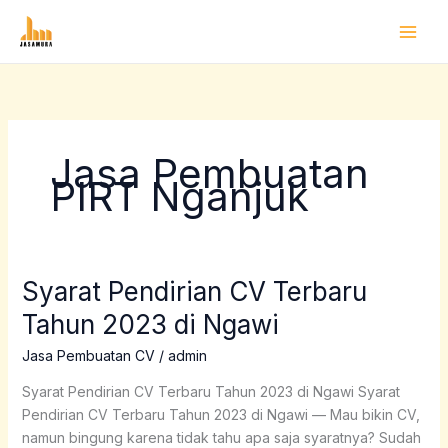
Lewati
ke
konten
Jasa Pembuatan
PIRT Nganjuk
Syarat Pendirian CV Terbaru
Syarat
Pendirian
Tahun 2023 di Ngawi
CV
Terbaru
Jasa Pembuatan CV
/
admin
Tahun
Syarat Pendirian CV Terbaru Tahun 2023 di Ngawi Syarat
2023
Pendirian CV Terbaru Tahun 2023 di Ngawi — Mau bikin CV,
di
namun bingung karena tidak tahu apa saja syaratnya? Sudah
Ngawi