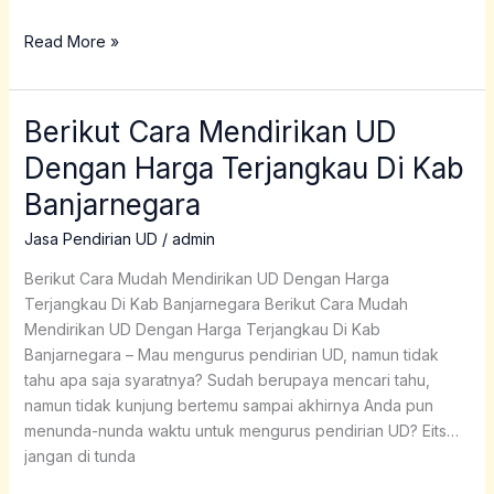
Read More »
Berikut Cara Mendirikan UD
Berikut
Cara
Dengan Harga Terjangkau Di Kab
Mendirikan
Banjarnegara
UD
Dengan
Jasa Pendirian UD
/
admin
Harga
Terjangkau
Berikut Cara Mudah Mendirikan UD Dengan Harga
Di
Terjangkau Di Kab Banjarnegara Berikut Cara Mudah
Kab
Mendirikan UD Dengan Harga Terjangkau Di Kab
Banjarnegara
Banjarnegara – Mau mengurus pendirian UD, namun tidak
tahu apa saja syaratnya? Sudah berupaya mencari tahu,
namun tidak kunjung bertemu sampai akhirnya Anda pun
menunda-nunda waktu untuk mengurus pendirian UD? Eits…
jangan di tunda