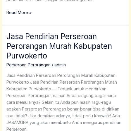
Read More »
Jasa Pendirian Perseroan
Jasa
Pendirian
Perorangan Murah Kabupaten
Perseroan
Purwokerto
Perorangan
Murah
Perseroan Perorangan
/
admin
Kabupaten
Purwokerto
Jasa Pendirian Perseroan Perorangan Murah Kabupaten
Purwokerto Jasa Pendirian Perseroan Perorangan Murah
Kabupaten Purwokerto — Tertarik untuk mendirikan
Perseroan Perorangan, namun Anda bingung bagaimana
cara memulainya? Selain itu Anda pun masih ragu-ragu
apakah Perseroan Perorangan benar-benar bisa di dirikan
atau tidak? Jika demikian adanya, tidak perlu khawatir! Ada
JASAMURA yang akan membantu Anda mengurus pendirian
Perseroan