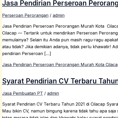
Jasa Pendirian Perseroan Peroran
Perseroan Perorangan
/
admin
Jasa Pendirian Perseroan Perorangan Murah Kota Cilac
Cilacap — Tertarik untuk mendirikan Perseroan Perora
memulainya? Selain itu Anda pun masih ragu-ragu apakah
atau tidak? Jika demikian adanya, tidak perlu khawat
pendirian Perseroan […]
Jasa Pendirian Perseroan Perorangan Murah Kota Cilaca
Syarat Pendirian CV Terbaru Tahun
Jasa Pembuatan PT
/
admin
Syarat Pendirian CV Terbaru Tahun 2021 di Cilacap Syar
Mau bikin CV, namun bingung karena tidak tahu apa saj
tetap merasa tidak jelas dan khawatir kalau syarat pendir